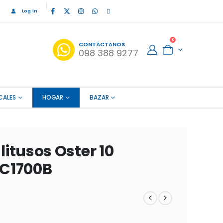
Log In
0
CONTÁCTANOS
098 388 9277
CALES
HOGAR
BAZAR
itusos Oster 10
C1700B