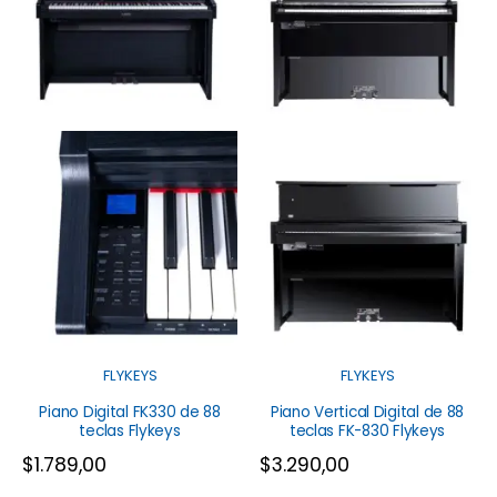
FLYKEYS
FLYKEYS
Piano Digital FK330 de 88
Piano Vertical Digital de 88
teclas Flykeys
teclas FK-830 Flykeys
$
1.789,00
$
3.290,00